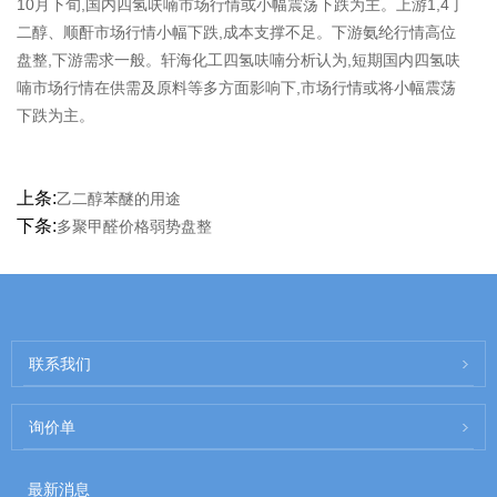
10月下旬,国内四氢呋喃市场行情或小幅震荡下跌为主。上游1,4丁
二醇、顺酐市场行情小幅下跌,成本支撑不足。下游氨纶行情高位
盘整,下游需求一般。轩海化工四氢呋喃分析认为,短期国内四氢呋
喃市场行情在供需及原料等多方面影响下,市场行情或将小幅震荡
下跌为主。
上条:
乙二醇苯醚的用途
下条:
多聚甲醛价格弱势盘整
联系我们
询价单
最新消息