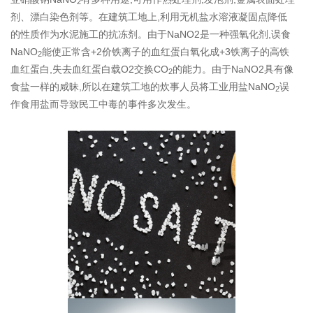
2
剂、漂白染色剂等。在建筑工地上,利用无机盐水溶液凝固点降低
的性质作为水泥施工的抗冻剂。由于NaNO2是一种强氧化剂,误食
NaNO
能使正常含+2价铁离子的血红蛋白氧化成+3铁离子的高铁
2
血红蛋白,失去血红蛋白载O2交换CO
的能力。由于NaNO2具有像
2
食盐一样的咸昧,所以在建筑工地的炊事人员将工业用盐NaNO
误
2
作食用盐而导致民工中毒的事件多次发生。