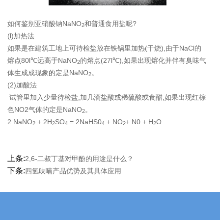
如何鉴别亚硝酸钠NaNO
和普通食用盐呢?
2
(l)加热法
如果是在建筑工地上可待检盐放在铁锅里加热(干烧),由于NaCl的
熔点80l℃远高于NaNO
的熔点(27l℃),如果出现熔化并伴有臭味气
2
体生成成现象的定是NaNO
。
2
(2)加酸法
试管里加入少量待检盐,加几滴盐酸或稀硫酸或食醋,如果出现红棕
色NO2气体的定是NaNO
。
2
2 NaNO
+ 2H
SO
= 2NaHS0
+ NO
+ N0 + H
O
2
2
4
4
2
2
上条:
2,6-二叔丁基对甲酚的用途是什么？
下条:
四氢呋喃产品优势及其具体应用