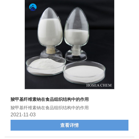
羧甲基纤维素钠在食品组织结构中的作用
羧甲基纤维素钠在食品组织结构中的作用
2021-11-03
查看详情