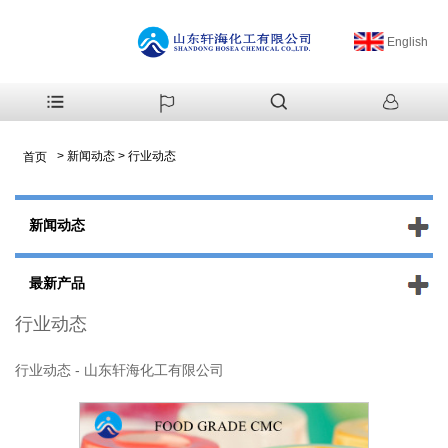
English
>
新闻动态
>
行业动态
首页
新闻动态
最新产品
行业动态
行业动态 - 山东轩海化工有限公司