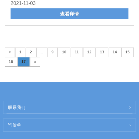
2021-11-03
查看详情
«
1
2
...
9
10
11
12
13
14
15
16
17
»
联系我们
询价单