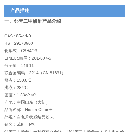
产品描述
一、邻苯二甲酸酐产品介绍
CAS : 85-44-9
HS：29173500
化学式：C8H4O3
EINECS编号：201-607-5
分子量：148.11
联合国编码：2214（CN:81631）
熔点：130.8℃
沸点：284℃
密度：1.53g/cm³
产地：中国山东（大陆）
品牌名称：Hosea Chem®
外观：白色片状或结晶粉末
别名：苯酐，PA。
邻苯二甲酸酐是一种有机化合物，是邻苯二甲酸分子内脱水形成的