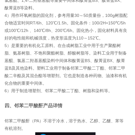
氯蒽醌、1,4-二羟基蒽醌等重要中间体和酞菁蓝BS、酞菁蓝BX、
酞菁蓝B等染料。
4）用作环氧树脂的固化剂，参考用量30～50质量份，100g树脂配
合物适宜时间RT/6h、120℃/1.5h。固化条件：100/2H+150℃/5h
或100℃/12h 、140℃/8h、200℃/6h。固化热小，固化材料具有良
好的电性能和机械强度，热变形温度为110～152℃。
5）是重要的有机化工原料。在合成树脂工业中用于生产聚酯树
脂、氨基树脂、不饱和聚酯树脂、醇酸树脂等。染料工业用于制备
蒽醌、氯蒽二羟基蒽醌染料中间体和酞菁蓝BS、酞菁蓝BX、酞菁
蓝B及其他染料。塑料工业用于制备邻苯二甲酸二丁酯、邻苯二甲
酸二辛酯及其混合酯等增塑剂。它也是制造各种药物、油漆和有机
化合物的重要中间体。
6）用于制造增塑剂、邻苯二甲酸二丁酯、树脂和染料等。
四、邻苯二甲酸酐产品详情
邻苯二甲酸酐（PA）不溶于冷水，溶于热水、乙醇、乙醚、苯等
有机溶剂。