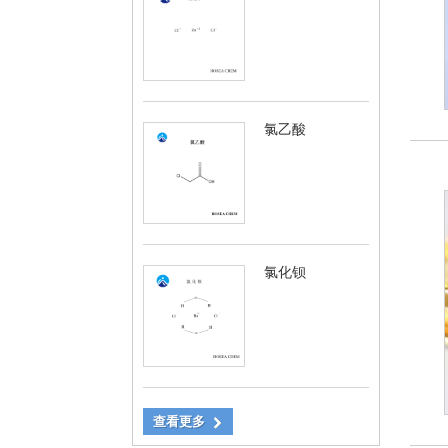
氯乙酸
氯化钡
查看更多