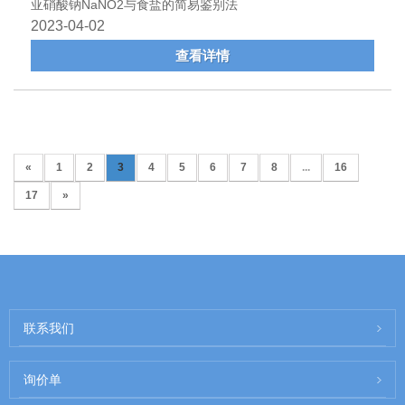
亚硝酸钠NaNO2与食盐的简易鉴别法
2023-04-02
查看详情
«
1
2
3
4
5
6
7
8
...
16
17
»
联系我们
询价单